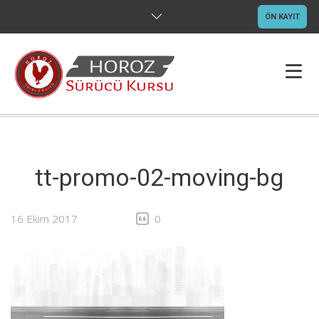
ÖN KAYIT
ANASAYFA
HAKKIMIZDA
tt-promo-02-moving-bg
EHLIYETLER
16 Ekim 2017
0
EĞITIM
GALERI
İLETIŞIM