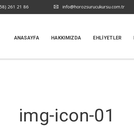
58) 261 21 86
info@horozsurucukursu.com.tr
ANASAYFA
HAKKIMIZDA
EHLIYETLER
img-icon-01