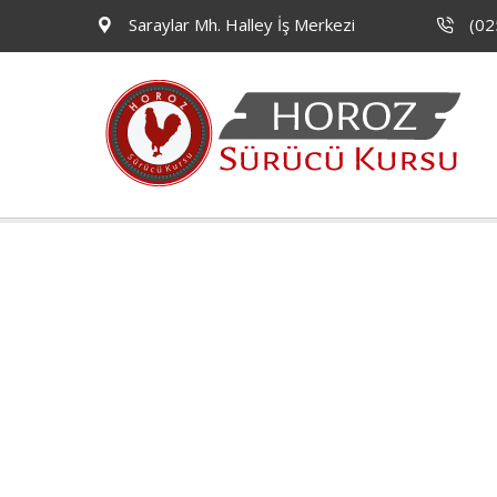
Saraylar Mh. Halley İş Merkezi
(02