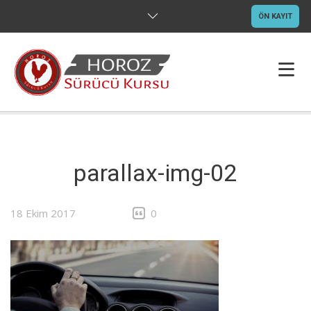
ÖN KAYIT
ANASAYFA
HAKKIMIZDA
parallax-img-02
EHLIYETLER
18 Ekim 2017
0
EĞITIM
GALERI
İLETIŞIM